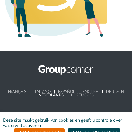
FRANÇAIS
ITALIANO
ESPAÑOL
ENGLISH
DEUTSCH
NEDERLANDS
PORTUGUÊS
Wettelijke informatie
-
Ons beleid vertrouwelijkheid
-
Algemene
Deze site maakt gebruik van cookies en geeft u controle over
gebruiksvoorwaarden
-
Gestion des cookies
wat u wilt activeren
© AGAH - Alle rechten voorbehouden