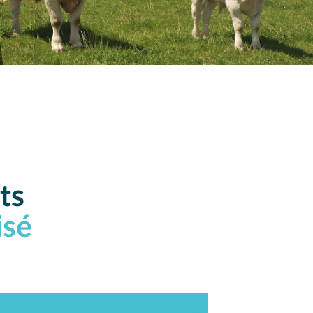
ts
isé