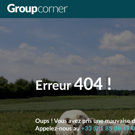
Panneau de gestion des cookies
404 !
Erreur
Oups ! Vous avez pris une mauvaise d
Appelez-nous au
+33 (0)1 85 08 49 